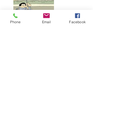
Phone
Email
Facebook
4.
CSELÉDSORS
Kiszolgáltatottak és új földesurak
országa
5.
HAMIS KÜLPOLITIKA
„Pávatánc” és elszigetelődés