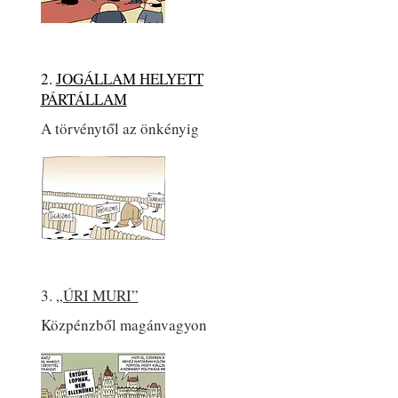
2.
JOGÁLLAM HELYETT
PÁRTÁLLAM
A törvénytől az önkényig
3.
„ÚRI MURI”
Közpénzből magánvagyon