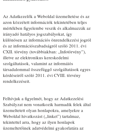
Az Adatkezelők a Weboldal üzemeltetése és az
azon közzétett információk tekintetében teljes
mértékben figyelembe veszik és alkalmazzák az
irányadó hatályos jogszabályokat, így
különösen az információs önrendelkezési jogról
és az információszabadságról szóló 2011. évi
CXII. törvény (továbbiakban: „Infotörvény”),
illetve az elektronikus kereskedelmi
szolgáltatások, valamint az informáiós
társadalommal összefüggő szolgáltatások egyes
kérdéseiről szóló 2011. évi CVIII. törvény
rendelkezéseit.
Felhívjuk a figyelmét, hogy az Adatkezelési
Szabályzat nem vonatkozik harmadik felek által
üzemeltetett olyan honlapokra, amelyekre a
Weboldal hivatkozást („linket”) tartalmaz,
tekintettel arra, hogy az ilyen honlapok
üzemeltetőinek adatvédelmi gyakorlatára az