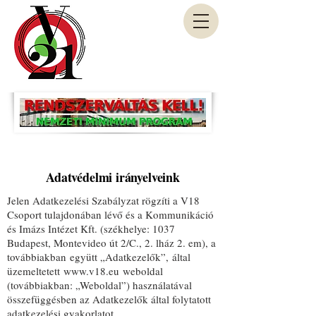
Adatvédelmi irányelveink
Jelen Adatkezelési Szabályzat rögzíti a V18
Csoport tulajdonában lévő és a Kommunikáció
és Imázs Intézet Kft. (székhelye: 1037
Budapest, Montevideo út 2/C., 2. lház 2. em), a
továbbiakban együtt „Adatkezelők”, által
üzemeltetett
www.v18.eu
weboldal
(továbbiakban: „Weboldal”) használatával
összefüggésben az Adatkezelők által folytatott
adatkezelési gyakorlatot.