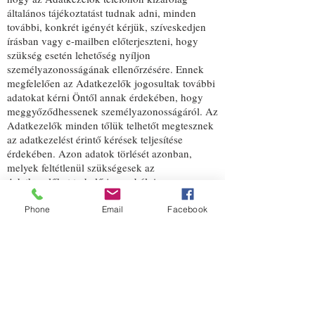
általános tájékoztatást tudnak adni, minden
további, konkrét igényét kérjük, szíveskedjen
írásban vagy e-mailben előterjeszteni, hogy
szükség esetén lehetőség nyíljon
személyazonosságának ellenőrzésére. Ennek
megfelelően az Adatkezelők jogosultak további
adatokat kérni Öntől annak érdekében, hogy
meggyőződhessenek személyazonosságáról. Az
Adatkezelők minden tőlük telhetőt megtesznek
az adatkezelést érintő kérések teljesítése
érdekében. Azon adatok törlését azonban,
melyek feltétlenül szükségesek az
Adatkezelőket terhelő jogszabályi
kötelezettségek teljesítése, illetve az
Adatkezelők jogos érdekeinek érvényesítése
Phone
Email
Facebook
céljából, az Adatkezelők az Infotörvény
értelmében jogosultak lehetnek megtagadni. A
megadott adatok helyesbítése, illetve az
adatkezelési tevékenységről történő tájékoztatás
iránti kérésnek az Adatkezelők a lehető
legrövidebb időn belül, lehetőség szerint a
vonatkozó kérelemnek az átvételét követő egy