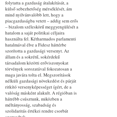
folytatta a gazdaság átalakítását, a
külső sebezhetőség mérséklését, ám
mind nyilvánvalóbb lett, hogy a
piacgazdaságba vetett – addig sem erős
– bizalom széleskörű meggyengülését a
hatalom a saját politikai céljaira
használta fel. Kétharmados parlamenti
hatalmával élve a Fidesz háttérbe
szorította a gazdasági versenyt. Az
állam és a sokrétű, sokérdekű
társadalom közötti erőviszonyokat
törvények sorozatával fokozatosan a
maga javára tolta el. Megszorítások
nélküli gazdasági növekedést és párját
ritkító versenyképességet ígért, de a
valóság másként alakult. A régióban is
hátrébb csúsztunk, miközben a
méltányosság, szabadság és
szolidaritás értékei rendre csorbát
szenvedtek.