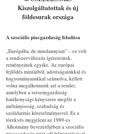
Kiszolgáltatottak és új
földesurak országa
A szociális piacgazdaság feladása
„Európába, de mindannyian” – ez volt
a rendszerváltozás ígéreteinek,
reményeinek egyike. Az európai
fejlődés mintáiból, adottságainkkal és
hagyományainkkal számolva, kellett
volna megalkotnunk azt a rendet,
amelyben a versenygazdaság
hatékonysági kényszere megfér a
méltányosság, szabadság és
szolidaritás követelményeivel. Ez a
törekvés megjelent az 1989-es
Alkotmány bevezetőjében a szociális
piacgazdaság mint cél felmutatásával.