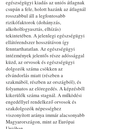
egészségügyi kiadás az uniós átlagnak
csupán a fele, holott hazánk az átlagnál
rosszabbul áll a legfontosabb
rizikófaktorok (dohányzás,
alkoholfogyasztás, elhízás)
tekintetében. A jelenlegi egészségügyi
ellátórendszer hosszútávon így
fenntarthatatlan. Az egészségügyi
intézmények jelentős része adóssággal
küzd, az orvosok és egészségügyi
dolgozók száma csökken az
elvándorlás miatt (részben a
szakmából, részben az országból), és
folyamatos az elöregedés. A képzésből
kikerülők száma stagnál. A működési
engedéllyel rendelkező orvosok és
szakdolgozók népességhez
viszonyított aránya immár alacsonyabb
Magyarországon, mint az Európai
Unióban.