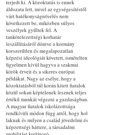
terjedt ki. A közoktatás is ennek
áldozata lett, mivel az egységesítéstől
várt hatékonyságnövelés nem
következett be, miközben súlyos
veszélyek gyűltek fel. A
tankötelezettségi korhatár
leszállításáról döntve a kormány
korszerűtlen és megalapozatlan
képzési ideológiát követett, ismételten
figyelmen kívül hagyva a szakmai
körök érveit és a sikeres európai
példákat. Nagy az esélye, hogy a
közoktatásból túl korán kitett fiatalok
közül sokan képtelenek lesznek teljes
értékű munkát végezni a gazdaságban.
A magyar fiatalok iskolázottsága
rendkívüli módon függ attól, hogy hol
laknak és milyen a család jövedelmi és
képzettségi háttere, a társadalmi
mobilitást korlátozó