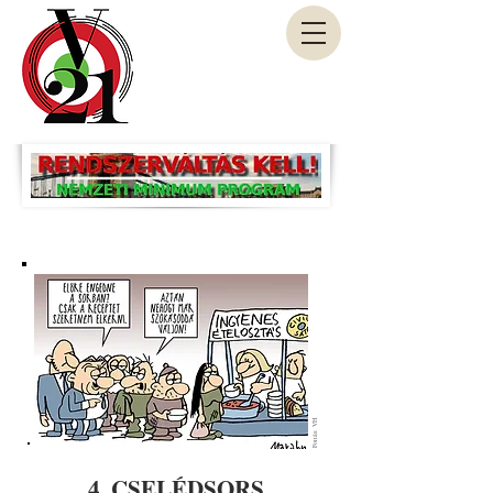
Forrás: VH
4. CSELÉDSORS