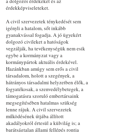
a dolgozói érdekeket és az
érdekképviseleteket.
A civil szervezetek ténykedését sem
igényli a hatalom, sőt inkább
gyanakvással fogadja. A jó ügyekért
dolgozó civileket a hatóságok
vegzálják, ha tevékenységük nem esik
egybe a kormányzat vagy a
kormánypártok aktuális érdekével.
Hazánkban amúgy sem erős a civil
társadalom, holott a szegények, a
hátrányos társadalmi helyzetben élők, a
fogyatékosak, a szenvedélybetegek, a
támogatásra szoruló embertársaink
megsegítésében hatalmas szükség
lenne rájuk. A civil szervezetek
működésének útjába állított
akadályokról értesül a külvilág is; a
barátságtalan állami fellépés rontja