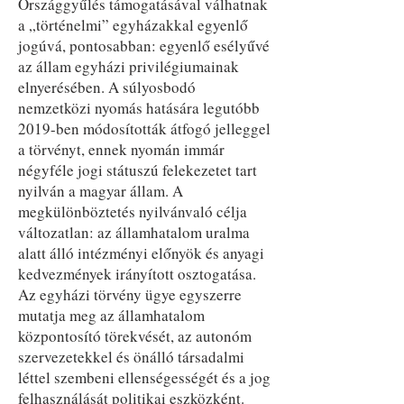
Országgyűlés támogatásával válhatnak
a „történelmi” egyházakkal egyenlő
jogúvá, pontosabban: egyenlő esélyűvé
az állam egyházi privilégiumainak
elnyerésében. A súlyosbodó
nemzetközi nyomás hatására legutóbb
2019-ben módosították átfogó jelleggel
a törvényt, ennek nyomán immár
négyféle jogi státuszú felekezetet tart
nyilván a magyar állam. A
megkülönböztetés nyilvánvaló célja
változatlan: az államhatalom uralma
alatt álló intézményi előnyök és anyagi
kedvezmények irányított osztogatása.
Az egyházi törvény ügye egyszerre
mutatja meg az államhatalom
központosító törekvését, az autonóm
szervezetekkel és önálló társadalmi
léttel szembeni ellenségességét és a jog
felhasználását politikai eszközként.