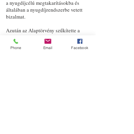
a nyugdíjcélú megtakarításokba és
általában a nyugdíjrendszerbe vetett
bizalmat.
Azután az Alaptörvény szűkítette a
nyugdíjellátáshoz való jogot és
megteremtette egyes ellátások
Phone
Email
Facebook
megszüntetésének, illetve összegük
csökkentésének alkotmányos
jogalapját. Az erre épülő törvények már
nem ismerik el a rokkantsági nyugdíjat
és az eddig szerzett nyugdíj várományt
sem. Megalázó felülvizsgálatra
kötelezték mindazokat, akik korábban
jogot szereztek rokkantsági nyugdíjra,
megroppantották jövedelmi
biztonságukat. A bevezetett új ellátási
rendszer messze nem igazolta a
hirdetett megtakarítási elvárásokat,
helyette sok tízezer embernek