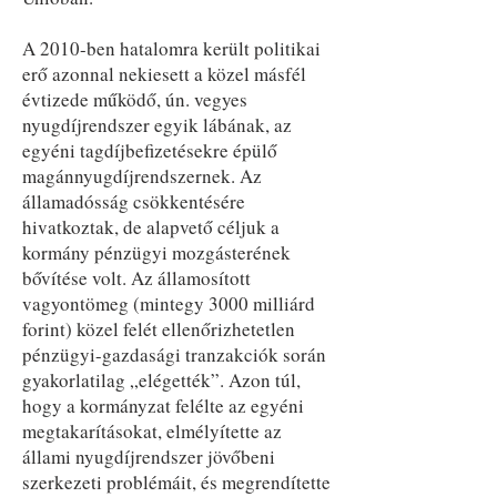
A 2010-ben hatalomra került politikai
erő azonnal nekiesett a közel másfél
évtizede működő, ún. vegyes
nyugdíjrendszer egyik lábának, az
egyéni tagdíjbefizetésekre épülő
magánnyugdíjrendszernek. Az
államadósság csökkentésére
hivatkoztak, de alapvető céljuk a
kormány pénzügyi mozgásterének
bővítése volt. Az államosított
vagyontömeg (mintegy 3000 milliárd
forint) közel felét ellenőrizhetetlen
pénzügyi-gazdasági tranzakciók során
gyakorlatilag „elégették”. Azon túl,
hogy a kormányzat felélte az egyéni
megtakarításokat, elmélyítette az
állami nyugdíjrendszer jövőbeni
szerkezeti problémáit, és megrendítette