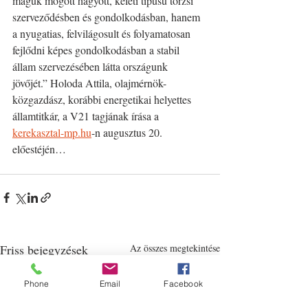
maguk mögött hagyott, keleti típusú törzsi 
szerveződésben és gondolkodásban, hanem 
a nyugatias, felvilágosult és folyamatosan 
fejlődni képes gondolkodásban a stabil 
állam szervezésében látta országunk 
jövőjét.” Holoda Attila, olajmérnök-
közgazdász, korábbi energetikai helyettes 
államtitkár, a V21 tagjának írása a 
kerekasztal-mp.hu
-n augusztus 20. 
előestéjén…
Friss bejegyzések
Az összes megtekintése
Phone
Email
Facebook