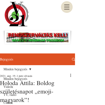
Bejegyzés
Minden bejegyzés
2021. aug. 19.
1 perc olvasás
Minden bejegyzés
Holoda Attila: Boldog
Videók
születésnapot „emoji-
TV, rádió
magyarok”!
Cikkek