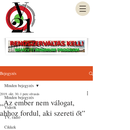
Bejegyzés
Minden bejegyzés
2019. okt. 30.
1 perc olvasás
Minden bejegyzés
„Az ember nem válogat,
Videók
ahhoz fordul, aki szereti őt”
TV, rádió
Cikkek