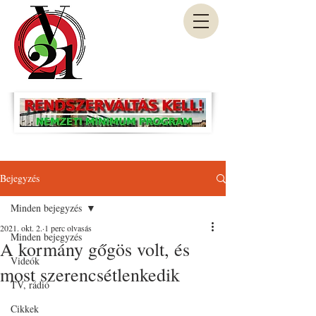
Bejegyzés
Minden bejegyzés
2021. okt. 2.
1 perc olvasás
Minden bejegyzés
A kormány gőgös volt, és
Videók
most szerencsétlenkedik
TV, rádió
Cikkek