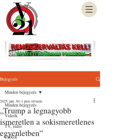
Bejegyzés
Minden bejegyzés
2025. jan. 30.
1 perc olvasás
Minden bejegyzés
„Trump a legnagyobb
Videók
ismeretlen a sokismeretlenes
TV, rádió
egyenletben”
Cikkek