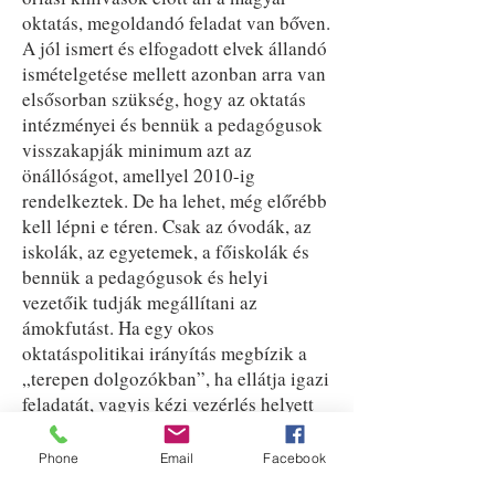
oktatás, megoldandó feladat van bőven.
A jól ismert és elfogadott elvek állandó
ismételgetése mellett azonban arra van
elsősorban szükség, hogy az oktatás
intézményei és bennük a pedagógusok
visszakapják minimum azt az
önállóságot, amellyel 2010-ig
rendelkeztek. De ha lehet, még előrébb
kell lépni e téren. Csak az óvodák, az
iskolák, az egyetemek, a főiskolák és
bennük a pedagógusok és helyi
vezetőik tudják megállítani az
ámokfutást. Ha egy okos
oktatáspolitikai irányítás megbízik a
„terepen dolgozókban”, ha ellátja igazi
feladatát, vagyis kézi vezérlés helyett
feltételeket teremt, sokszínű fejlesztést
és kutatást támogat, működtet egy
Phone
Email
Facebook
valóban demokratikus, az érintetteket