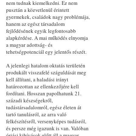
nem tudnak kiemelkedni. Ez nem
pusztán a közvetlenül érintett
gyermekek, családok nagy problémája,
hanem az egész társadalom
fejlődésének egyik legfontosabb
alapkérdése. A mai működés elnyomja
a magyar adottság- és
tehetségpotenciál egy jelentős részét.
A jelenlegi hatalom oktatás területén
produkált visszafelé száguldását meg
kell állítani, a haladási irányt
határozottan az ellenkezőjére kell
fordítani. Hosszan papolhatunk 21.
századi készségekről,
tudástársadalomról, egész életen át
tartó tanulásról, az arra való
felkészítésről, versenyképes tudásról,
és persze még igazunk is van. Valóban
óriási kihívások előtt áll a magyar