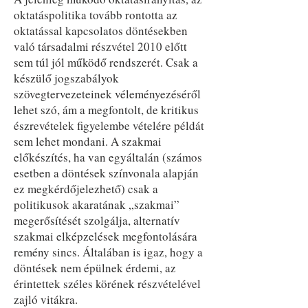
oktatáspolitika tovább rontotta az
oktatással kapcsolatos döntésekben
való társadalmi részvétel 2010 előtt
sem túl jól működő rendszerét. Csak a
készülő jogszabályok
szövegtervezeteinek véleményezéséről
lehet szó, ám a megfontolt, de kritikus
észrevételek figyelembe vételére példát
sem lehet mondani. A szakmai
előkészítés, ha van egyáltalán (számos
esetben a döntések színvonala alapján
ez megkérdőjelezhető) csak a
politikusok akaratának „szakmai”
megerősítését szolgálja, alternatív
szakmai elképzelések megfontolására
remény sincs. Általában is igaz, hogy a
döntések nem épülnek érdemi, az
érintettek széles körének részvételével
zajló vitákra.