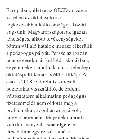
Európában, illetve az OECD országai
körében az oktatásukra a
legkevesebbet költő országok között
vagyunk. Magyarországon az igazán
tehetséges, alkotó tevékenységeket
bátran vállaló fiatalok messze elkerülik
a pedagógus pályát. Persze az igazán
tehetségesek már külföldi iskolákban,
egyetemeken tanulnak, ami a jelenlegi
oktatáspolitikának is élő kritikája. A
csak a 2008. évi relatív kereseti
pozíciókat visszaállító, de érdemi
változtatásra alkalmatlan pedagógus
fizetésemelés nem oldotta meg a
problémákat, azonban arra jó volt,
hogy a béremelés tényének naponta
való kormányzati ismételgetése a
társadalom egy részét ismét a
pedagógusok ellen hangolja. Eközben