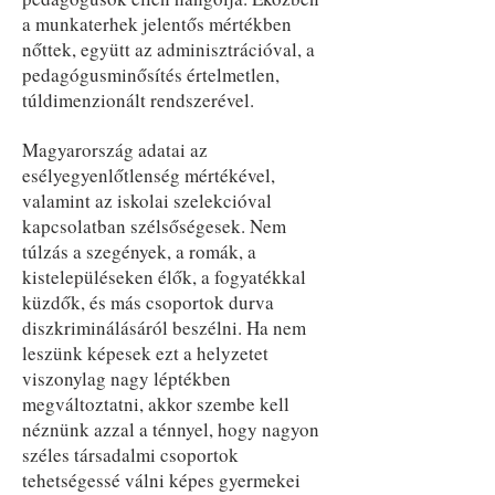
a munkaterhek jelentős mértékben
nőttek, együtt az adminisztrációval, a
pedagógusminősítés értelmetlen,
túldimenzionált rendszerével.
Magyarország adatai az
esélyegyenlőtlenség mértékével,
valamint az iskolai szelekcióval
kapcsolatban szélsőségesek. Nem
túlzás a szegények, a romák, a
kistelepüléseken élők, a fogyatékkal
küzdők, és más csoportok durva
diszkriminálásáról beszélni. Ha nem
leszünk képesek ezt a helyzetet
viszonylag nagy léptékben
megváltoztatni, akkor szembe kell
néznünk azzal a ténnyel, hogy nagyon
széles társadalmi csoportok
tehetségessé válni képes gyermekei