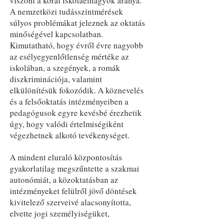
viszont a korai iskolaelhagyók aránya.
A nemzetközi tudásszintmérések
súlyos problémákat jeleznek az oktatás
minőségével kapcsolatban.
Kimutatható, hogy évről évre nagyobb
az esélyegyenlőtlenség mértéke az
iskolában, a szegények, a romák
diszkriminációja, valamint
elkülönítésük fokozódik. A köznevelés
és a felsőoktatás intézményeiben a
pedagógusok egyre kevésbé érezhetik
úgy, hogy valódi értelmiségiként
végezhetnek alkotó tevékenységet.
A mindent eluraló központosítás
gyakorlatilag megszűntette a szakmai
autonómiát, a közoktatásban az
intézményeket felülről jövő döntések
kivitelező szerveivé alacsonyította,
elvette jogi személyiségüket,