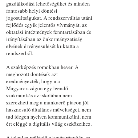
gazdálkodási lehetőségüket és minden
fontosabb helyi döntési
jogosultságukat. A rendszerváltás utáni
fejlődés egyik jelentős vívmányát, az
oktatási intézmények fenntartásában és
irányításában az önkormányzatiság
elvének érvényesülését kiiktatta a
rendszerből.
A szakképzés romokban hever. A
meghozott döntések azt
eredményezték, hogy ma
Magyarországon egy leendő
szakmunkás az iskolában nem
szerezheti meg a munkaerő piacon jól
hasznosuló általános műveltséget, nem
tud idegen nyelven kommunikálni, nem
ért eléggé a digitális világ eszközeihez.
A jelenleg működő oktatásirányítás, az