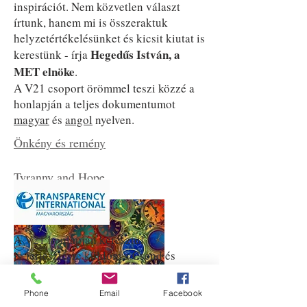
inspirációt. Nem közvetlen választ
írtunk, hanem mi is összeraktuk
helyzetértékelésünket és kicsit kiutat is
Hegedűs István, a
kerestünk - írja
MET elnöke
.
A V21 csoport örömmel teszi közzé a
honlapján a teljes dokumentumot
magyar
és
angol
nyelven.
Önkény és remény
Tyranny and Hope
A V21 honlapján keresztül
is terjesztésre küldöm a Csend és
kiáltás anyag vitájára készített és
"
Korrupció
"
bemutatott
című
Phone
Email
Facebook
Ligeti Miklós, a
prezentációt - mondja