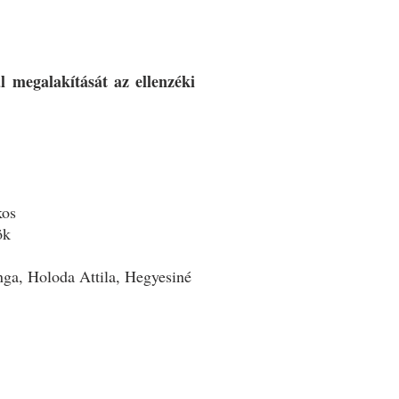
 megalakítását az ellenzéki
s
k
ga, Holoda Attila, Hegyesiné