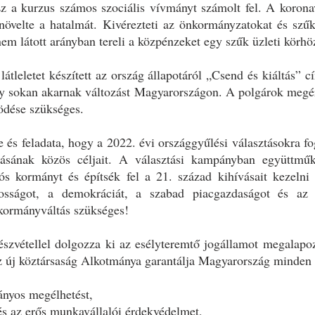
z a kurzus számos szociális vívmányt számolt fel. A koronav
 növelte a hatalmát. Kivérezteti az önkormányzatokat és sz
m látott arányban tereli a közpénzeket egy szűk üzleti körhö
átleletet készített az ország állapotáról „Csend és kiáltás”
y sokan akarnak változást Magyarországon. A polgárok megért
ödése szükséges.
ge és feladata, hogy a 2022. évi országgyűlési választásokra 
tásának közös céljait. A választási kampányban együttmű
iós kormányt és építsék fel a 21. század kihívásait kezelni
osságot, a demokráciát, a szabad piacgazdaságot és az e
kormányváltás szükséges!
észvétellel dolgozza ki az esélyteremtő jogállamot megalap
Az új köztársaság Alkotmánya garantálja Magyarország minden
ányos megélhetést,
és az erős munkavállalói érdekvédelmet,