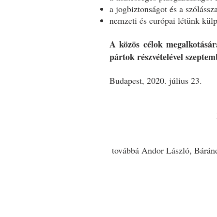
a jogbiztonságot és a szólássz
nemzeti és európai létünk külpo
A közös célok megalkotásár
pártok részvételével szeptem
Budapest, 2020. július 23.
Balázs P
társel
továbbá Andor László, Báránd