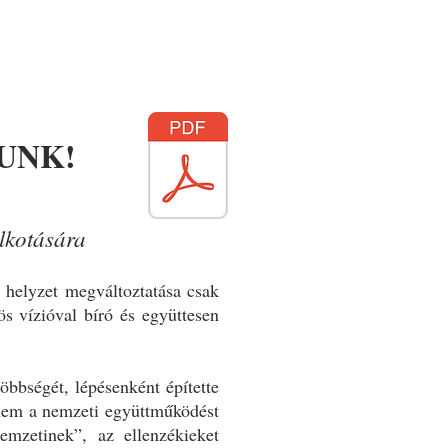
UNK!
lkotására
 helyzet megváltoztatása csak
ös vízióval bíró és együttesen
többségét, lépésenként építette
– nem a nemzeti együttműködést
nemzetinek”, az ellenzékieket