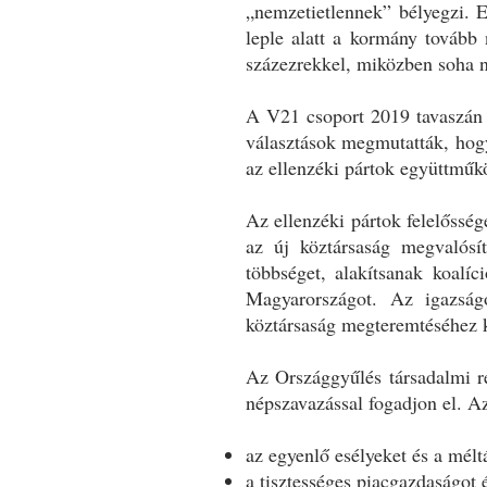
„nemzetietlennek” bélyegzi. E
leple alatt a kormány tovább
százezrekkel, miközben soha ne
A V21 csoport 2019 tavaszán l
választások megmutatták, hog
az ellenzéki pártok együttműk
Az ellenzéki pártok felelőssé
az új köztársaság megvalósí
többséget, alakítsanak koalíc
Magyarországot. Az igazság
köztársaság megteremtéséhez 
Az Országgyűlés társadalmi r
népszavazással fogadjon el. 
az egyenlő esélyeket és a mélt
a tisztességes piacgazdaságot 