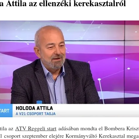
 Attila az ellenzéki kerekasztalról
tila az
ATV Reggeli start
adásában mondta el Bombera Kriszt
 csoport szeptember elejére Kormányváltó Kerekasztal megal