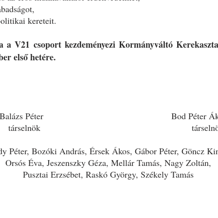
abadságot,
litikai kereteit.
a a V21 csoport kezdeményezi Kormányváltó Kerekasztal
ber első hetére.
éter Bod Péter Áko
nök társelnö
y Péter, Bozóki András, Érsek Ákos, Gábor Péter, Göncz Kin
Orsós Éva, Jeszenszky Géza, Mellár Tamás, Nagy Zoltán,
Pusztai Erzsébet, Raskó György, Székely Tamás