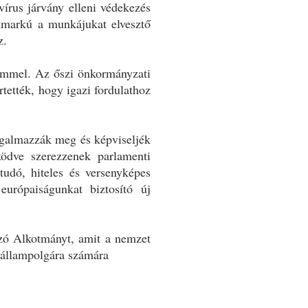
írus járvány elleni védekezés
űkmarkú a munkájukat elvesztő
z.
 címmel. Az őszi önkormányzati
ették, hogy igazi fordulathoz
fogalmazzák meg és képviseljék
ködve szerezzenek parlamenti
 tudó, hiteles és versenyképes
urópaiságunkat biztosító új
ozó Alkotmányt, amit a nemzet
 állampolgára számára