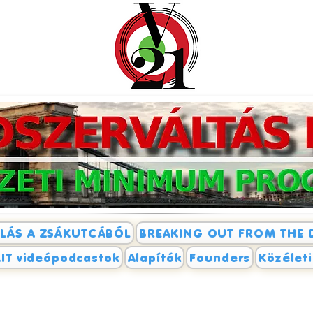
LÁS A ZSÁKUTCÁBÓL
BREAKING OUT FROM THE 
IT videópodcastok
Alapítók
Founders
Közélet