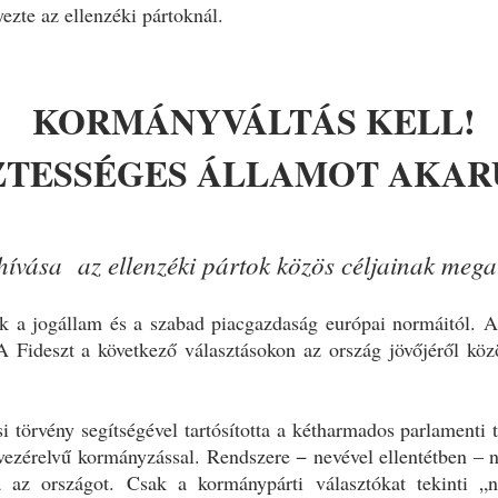
zte az ellenzéki pártoknál.
KORMÁNYVÁLTÁS KELL!
ZTESSÉGES ÁLLAMOT AKAR
hívása az ellenzéki pártok közös céljainak mega
ik a jogállam és a szabad piacgazdaság európai normáitól. A
A Fideszt a következő választásokon az ország jövőjéről köz
si törvény segítségével tartósította a kétharmados parlamenti 
el vezérelvű kormányzással. Rendszere − nevével ellentétben 
ta az országot. Csak a kormánypárti választókat tekinti „