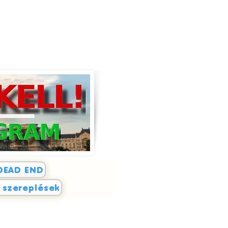
DEAD END
i szereplések