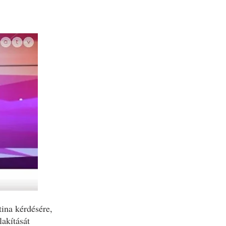
ina kérdésére,
akítását