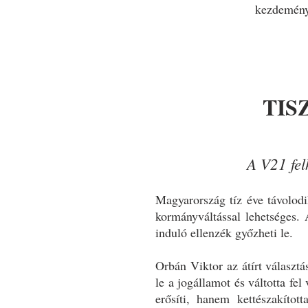
kezdeménye
TIS
A V21 fel
Magyarország tíz éve távolod
kormányváltással lehetséges. 
induló ellenzék győzheti le.
Orbán Viktor az átírt választá
le a jogállamot és váltotta f
erősíti, hanem kettészakítot