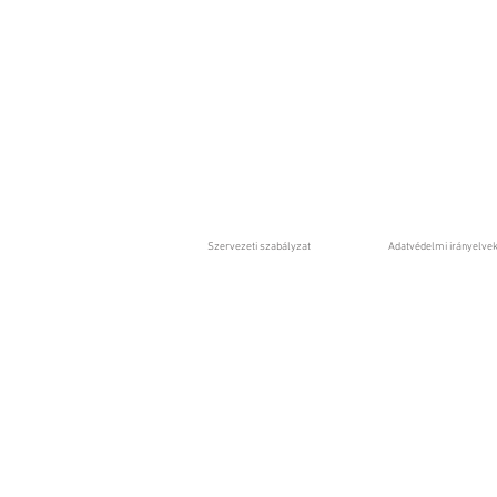
Szervezeti szabályzat
Adatvédelmi irányelve