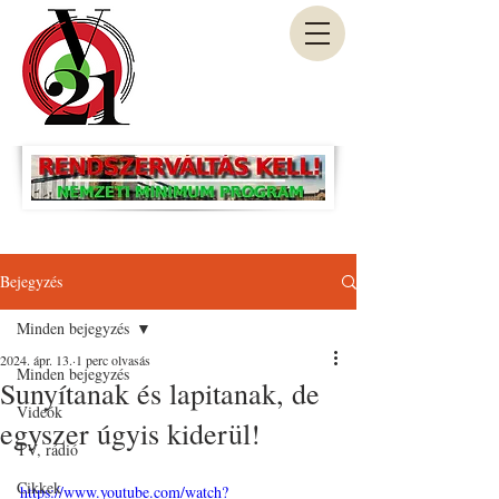
Bejegyzés
Minden bejegyzés
2024. ápr. 13.
1 perc olvasás
Minden bejegyzés
Sunyítanak és lapitanak, de
Videók
egyszer úgyis kiderül!
TV, rádió
Cikkek
https://www.youtube.com/watch?