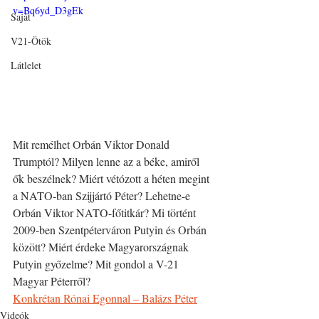
v=Bq6yd_D3gEk
Saját
V21-Ötök
Látlelet
Mit remélhet Orbán Viktor Donald 
Trumptól? Milyen lenne az a béke, amiről 
ők beszélnek? Miért vétózott a héten megint 
a NATO-ban Szijjártó Péter? Lehetne-e 
Orbán Viktor NATO-főtitkár? Mi történt 
2009-ben Szentpéterváron Putyin és Orbán 
között? Miért érdeke Magyarországnak 
Putyin győzelme? Mit gondol a V-21 
Magyar Péterről?
Konkrétan Rónai Egonnal – Balázs Péter
Videók