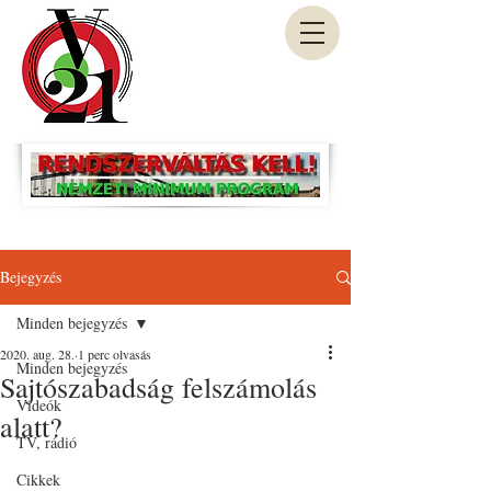
Bejegyzés
Minden bejegyzés
2020. aug. 28.
1 perc olvasás
Minden bejegyzés
Sajtószabadság felszámolás
Videók
alatt?
TV, rádió
Cikkek