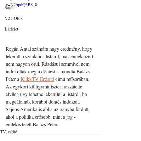
v=N2bpdQ5B8_8
Saját
V21-Ötök
Látlelet
Rogán Antal számára nagy eredmény, hogy 
lekerült a szankciós listáról, más ennek azért 
nem nagyon örül. Ráadásul semmivel nem 
indokolták meg a döntést – mondta Balázs 
Péter a 
KlikkTV Erősítő
 című műsorában. 
Az egykori külügyminiszter hozzátette: 
elvileg úgy lehetne lekerülni a listáról, ha 
megcáfolnák korábbi döntés indokait.
Sajnos Amerika is abba az irányba fordult, 
ahol a politika erősebb, mint a jog - 
emlékeztetett Balázs Péter.
TV, rádió