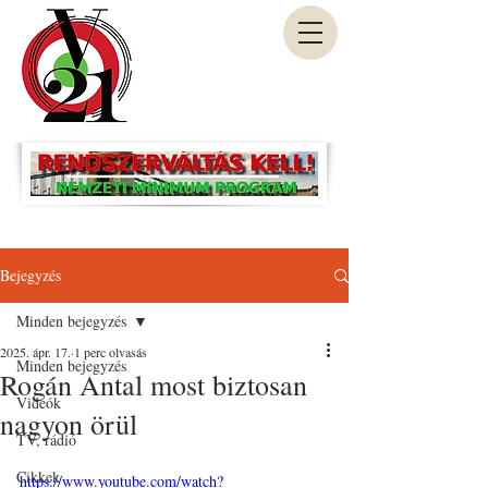
Bejegyzés
Minden bejegyzés
2025. ápr. 17.
1 perc olvasás
Minden bejegyzés
Rogán Antal most biztosan
Videók
nagyon örül
TV, rádió
Cikkek
https://www.youtube.com/watch?