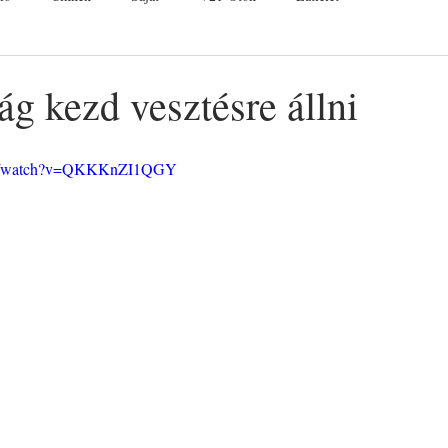
g kezd vesztésre állni
com/watch?v=QKKKnZI1QGY