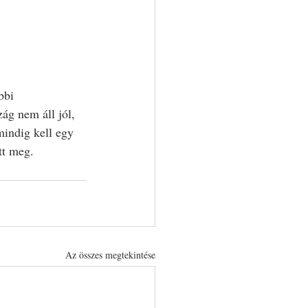
bbi 
g nem áll jól, 
mindig kell egy 
tt meg.
Az összes megtekintése