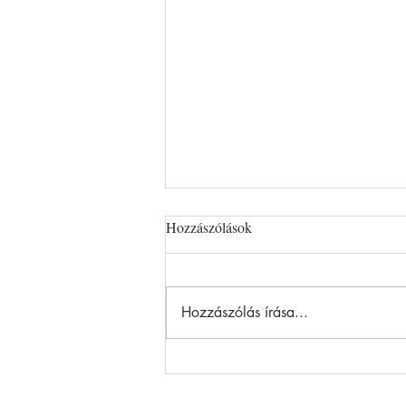
Hozzászólások
Hozzászólás írása...
Szijjártó nem lehet nyugodt -
felmerül az államtitok