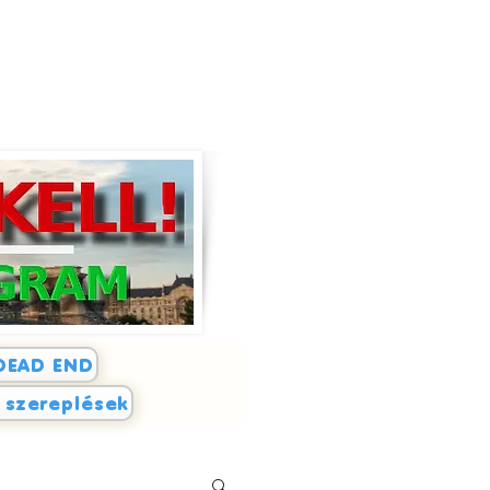
DEAD END
i szereplések