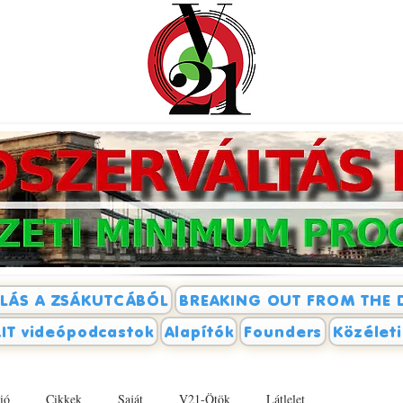
LÁS A ZSÁKUTCÁBÓL
BREAKING OUT FROM THE 
IT videópodcastok
Alapítók
Founders
Közélet
ió
Cikkek
Saját
V21-Ötök
Látlelet