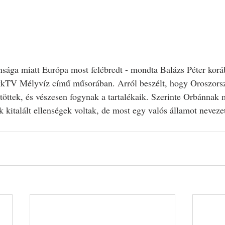
sága miatt Európa most felébredt - mondta Balázs Péter korá
kkTV Mélyvíz című műsorában. Arról beszélt, hogy Oroszorszá
töttek, és vészesen fogynak a tartalékaik. Szerinte Orbánnak 
k kitalált ellenségek voltak, de most egy valós államot neveze