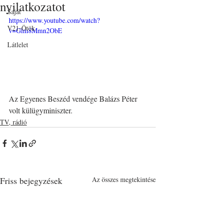
nyilatkozatot
Saját
https://www.youtube.com/watch?
V21-Ötök
v=Glm8Mmn2ObE
Látlelet
Az Egyenes Beszéd vendége Balázs Péter 
volt külügyminiszter.
TV, rádió
Friss bejegyzések
Az összes megtekintése