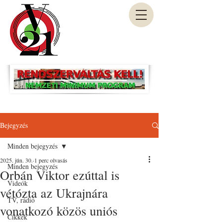
Bejegyzés
Minden bejegyzés
2025. jún. 30.
1 perc olvasás
Minden bejegyzés
Orbán Viktor ezúttal is
Videók
vétózta az Ukrajnára
TV, rádió
vonatkozó közös uniós
Cikkek