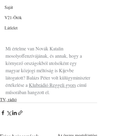
Saját
V21-Ötök
Látlelet
Mi értelme van Novák Katalin 
mosolyoffenzívájának, és annak, hogy a 
környező országokból utolsóként egy 
magyar közjogi méltóság is Kijevbe 
látogatott? Balázs Péter volt külügyminiszter 
értékelése a 
Klubrádió Reggeli gyors
 című 
műsorában hangzott el. 
TV, rádió
Friss bejegyzések
Az összes megtekintése