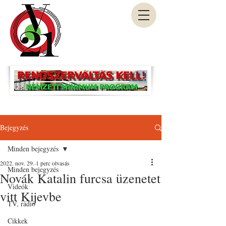
Bejegyzés
Minden bejegyzés
2022. nov. 29.
1 perc olvasás
Minden bejegyzés
Novák Katalin furcsa üzenetet
Videók
vitt Kijevbe
TV, rádió
Cikkek