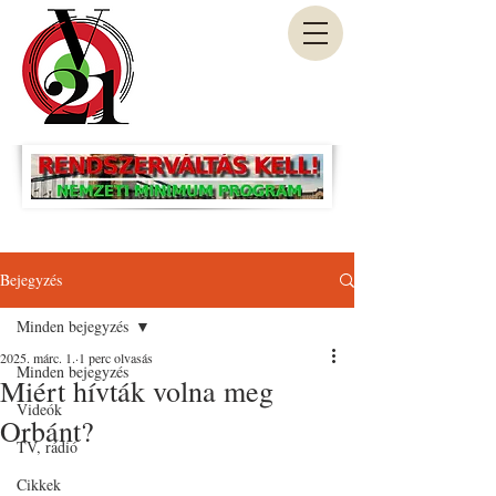
Bejegyzés
Minden bejegyzés
2025. márc. 1.
1 perc olvasás
Minden bejegyzés
Miért hívták volna meg
Videók
Orbánt?
TV, rádió
Cikkek