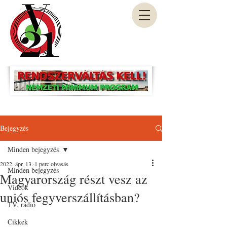
Bejegyzés
Minden bejegyzés
2022. ápr. 13.
1 perc olvasás
Minden bejegyzés
Magyarország részt vesz az
Videók
uniós fegyverszállításban?
TV, rádió
Cikkek