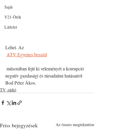
Saját
V21-Ötök
Látlelet
Lehet. Az 
ATV Egyenes beszéd
 műsorában fejti ki véleményét a korrupció 
negatív gazdasági és társadalmi hatásairól 
Bod Péter Ákos. 
TV, rádió
Friss bejegyzések
Az összes megtekintése