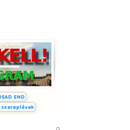
DEAD END
i szereplések