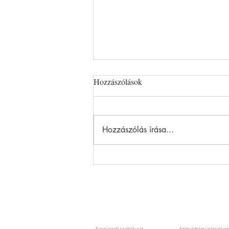
Hozzászólások
Hozzászólás írása...
Szijjártó nem lehet nyugodt -
felmerül az államtitok
megsértése is