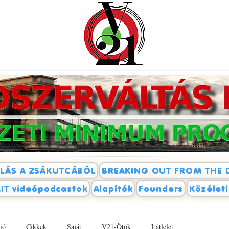
LÁS A ZSÁKUTCÁBÓL
BREAKING OUT FROM THE 
IT videópodcastok
Alapítók
Founders
Közélet
ió
Cikkek
Saját
V21-Ötök
Látlelet