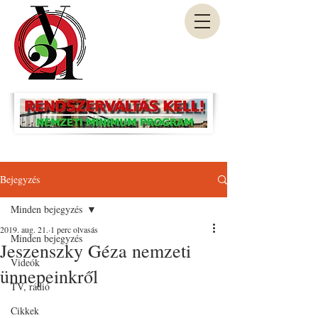
Bejegyzés
Minden bejegyzés
2019. aug. 21.
1 perc olvasás
Minden bejegyzés
Jeszenszky Géza nemzeti
Videók
ünnepeinkről
TV, rádió
Cikkek