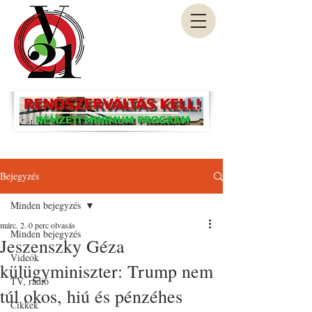
Bejegyzés
Minden bejegyzés
márc. 2.
0 perc olvasás
Minden bejegyzés
Jeszenszky Géza
Videók
külügyminiszter: Trump nem
TV, rádió
túl okos, hiú és pénzéhes
Cikkek