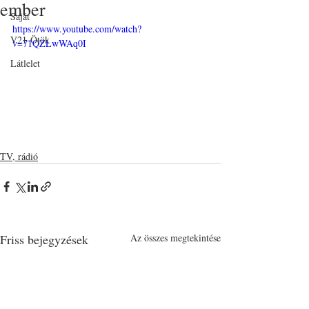
ember
Saját
https://www.youtube.com/watch?
V21-Ötök
v=71QZLwWAq0I
Látlelet
TV, rádió
Friss bejegyzések
Az összes megtekintése