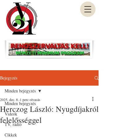
Bejegyzés
Minden bejegyzés
2025. dec. 8.
1 perc olvasás
Minden bejegyzés
Herczog László: Nyugdíjakról
Videók
felelősséggel
TV, rádió
Cikkek