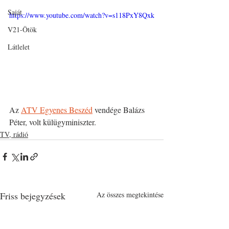
Saját
https://www.youtube.com/watch?v=s118PxY8Qxk
V21-Ötök
Látlelet
Az 
ATV Egyenes Beszéd
 vendége Balázs 
Péter, volt külügyminiszter.
TV, rádió
Friss bejegyzések
Az összes megtekintése