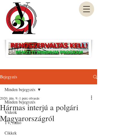
Bejegyzés
Minden bejegyzés
2020. jún. 9.
1 perc olvasás
Minden bejegyzés
Hármas interjú a polgári
Videók
Magyarországról
TV, rádió
Cikkek