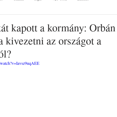
kát kapott a kormány: Orbán
 kivezetni az országot a
ól?
m/watch?v=Iavsz9uqAEE