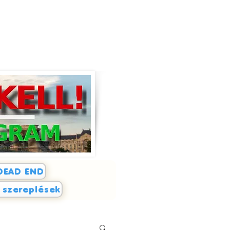
DEAD END
i szereplések