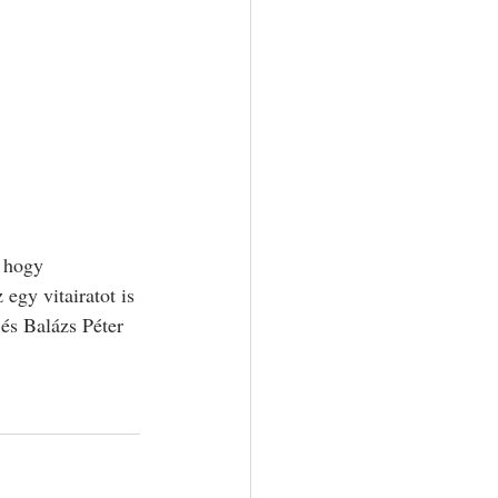
 hogy 
egy vitairatot is 
s Balázs Péter 