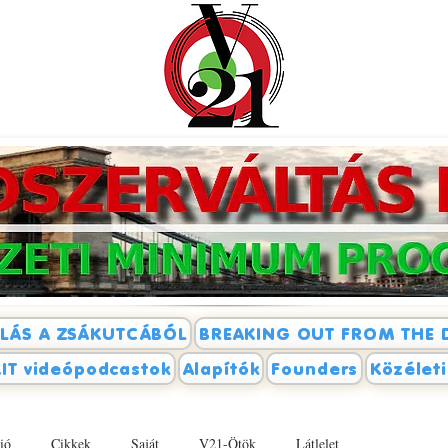
LÁS A ZSÁKUTCÁBÓL
BREAKING OUT FROM THE 
IT videópodcastok
Alapítók
Founders
Közélet
ió
Cikkek
Saját
V21-Ötök
Látlelet