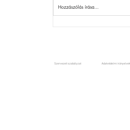
Hozzászólás írása...
Szijjártó nem lehet nyugodt -
felmerül az államtitok
megsértése is
Szervezeti szabályzat
Adatvédelmi irányelve