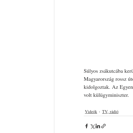
Súlyos zsákutcába kerü
Magyarország rossz úton
kidolgoztak. Az Egyen
volt külügyminiszter.
Videók
TV, rádió