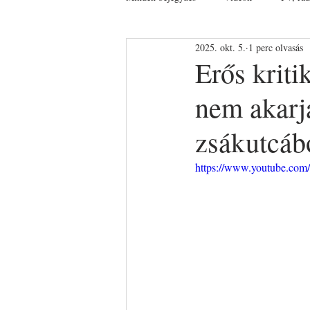
2025. okt. 5.
1 perc olvasás
Erős kriti
nem akarja
zsákutcáb
https://www.youtube.co