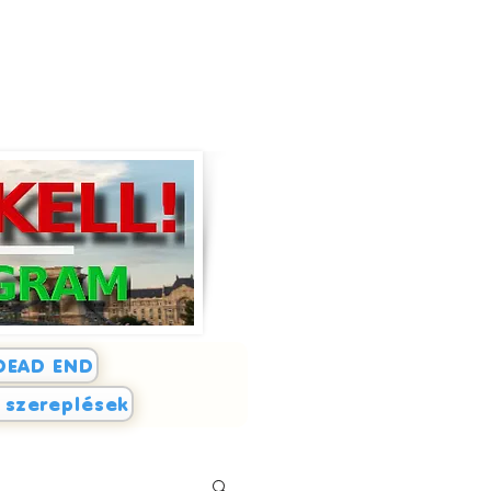
DEAD END
i szereplések