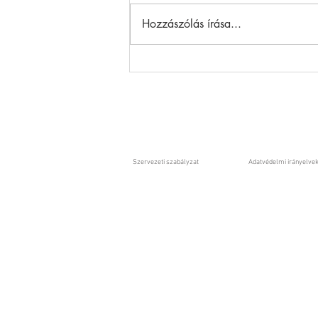
Hozzászólás írása...
Szijjártó nem lehet nyugodt -
felmerül az államtitok
megsértése is
Szervezeti szabályzat
Adatvédelmi irányelve