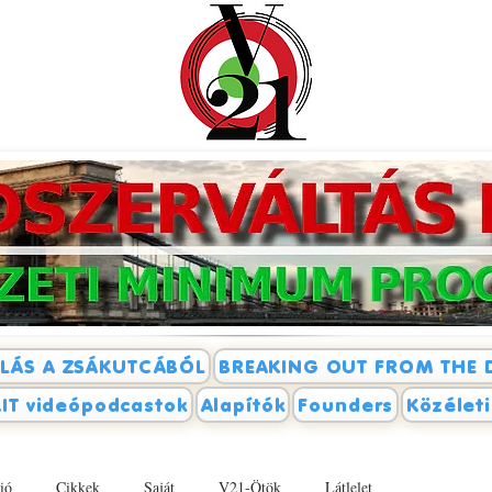
LÁS A ZSÁKUTCÁBÓL
BREAKING OUT FROM THE 
IT videópodcastok
Alapítók
Founders
Közélet
ió
Cikkek
Saját
V21-Ötök
Látlelet