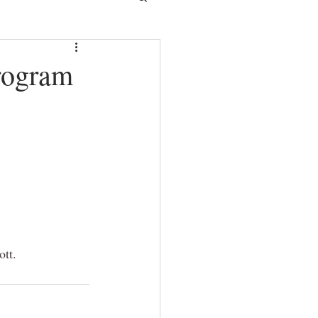
rogram
ott.