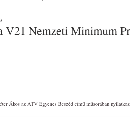
ás
 a V21 Nemzeti Minimum P
éter Ákos az 
ATV Egyenes Beszéd
 című műsorában nyilatkoz