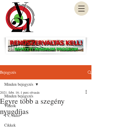
Bejegyzés
Minden bejegyzés
2021. febr. 16.
1 perc olvasás
Minden bejegyzés
Egyre több a szegény
Videók
nyugdíjas
TV, rádió
Cikkek