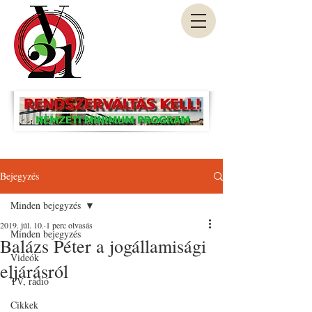
Bejegyzés
Minden bejegyzés
2019. júl. 10.
1 perc olvasás
Minden bejegyzés
Balázs Péter a jogállamisági
Videók
eljárásról
TV, rádió
Cikkek