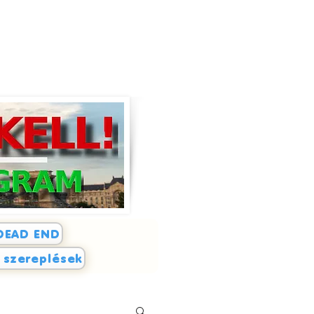
DEAD END
i szereplések