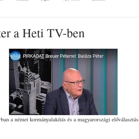
ter a Heti TV-ben
ban a német kormányalakítás és a magyarországi előválasztás 