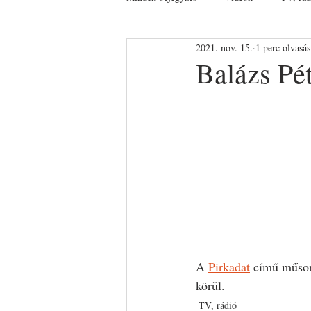
2021. nov. 15.
1 perc olvasás
Balázs Pé
A 
Pirkadat
 című műsor
körül.
TV, rádió