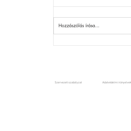
Hozzászólás írása...
Szijjártó nem lehet nyugodt -
felmerül az államtitok
megsértése is
Szervezeti szabályzat
Adatvédelmi irányelve