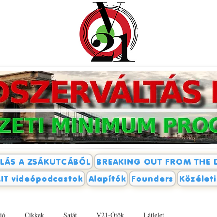
LÁS A ZSÁKUTCÁBÓL
BREAKING OUT FROM THE 
IT videópodcastok
Alapítók
Founders
Közélet
ió
Cikkek
Saját
V21-Ötök
Látlelet