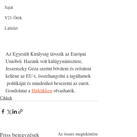
Saját
V21-Ötök
Látlelet
Az Egyesült Királyság távozik az Európai 
Unióból. Hazánk volt külügyminisztere, 
Jeszenszky Géza szerint bővíteni és erősíteni 
kellene az EU-t, összehangolni a tagállamok 
 politikáját és mindenhol bevezetni az eurót. 
Gondolatai a 
Hírklikken
 olvashatók.
Cikkek
Friss bejegyzések
Az összes megtekintése