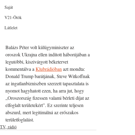
Saját
V21-Ötök
Látlelet
Balázs Péter volt külügyminiszter az 
oroszok Ukrajna ellen indított háborújában a 
legutóbbi, kiszivárgott béketervet 
kommentálva a 
Klubrádióban
 azt mondta: 
Donald Trump barátjának, Steve Witkoffnak 
az ingatlanbizniszben szerzett tapasztalata is 
nyomot hagyhatott ezen, ha arra jut, hogy 
„Oroszország fizessen valami bérleti díjat az 
elfoglalt területekért”. Ez szerinte teljesen 
abszurd, mert legitimálná az erőszakos 
területfoglalást.
TV, rádió