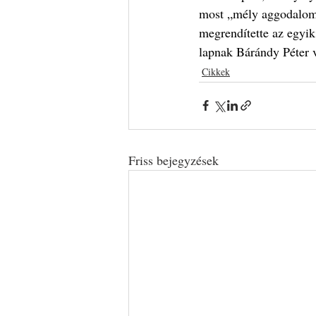
most „mély aggodalomm
megrendítette az egyik
lapnak Bárándy Péter v
Cikkek
Friss bejegyzések