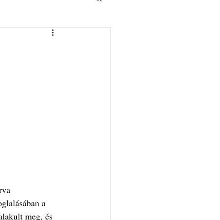
rva 
foglalásában a 
lakult meg, és 