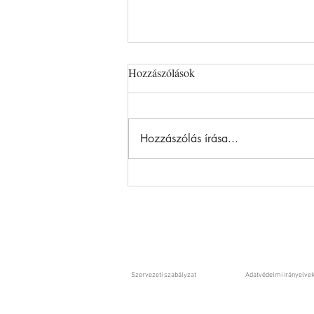
Hozzászólások
Hozzászólás írása...
2026-ban az új parlament és az
akkori kormány belenéz a
kasszába, és nagyot fog nézni
Szervezeti szabályzat
Adatvédelmi irányelve