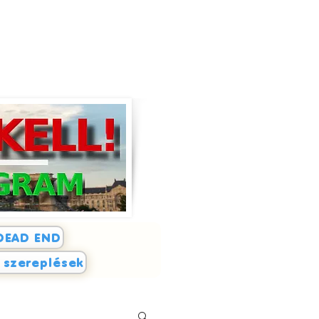
DEAD END
i szereplések