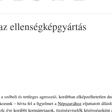
az ellenségképgyártás
a szóbeli és tettleges agresszió, korábban elképzelhetetlen du
kozunk – hívta fel a figyelmet a 
Népszavához
 eljuttatott állás
lc éve korábbi kormánytagok, tisztségviselők közösségeként a