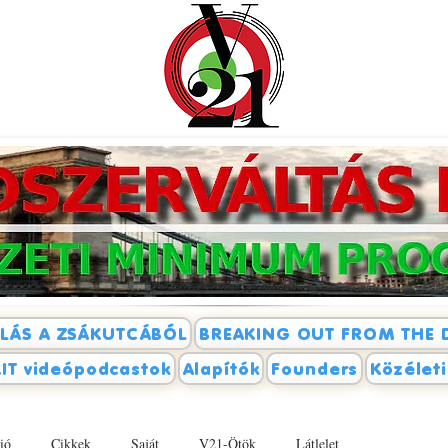
LÁS A ZSÁKUTCÁBÓL
BREAKING OUT FROM THE 
IT videópodcastok
Alapítók
Founders
Közélet
ió
Cikkek
Saját
V21-Ötök
Látlelet