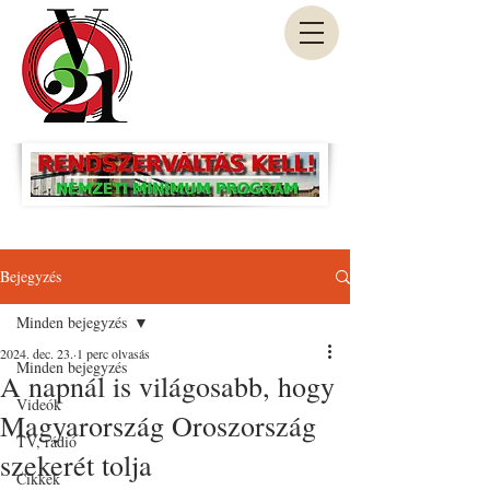
Bejegyzés
Minden bejegyzés
2024. dec. 23.
1 perc olvasás
Minden bejegyzés
A napnál is világosabb, hogy
Videók
Magyarország Oroszország
TV, rádió
szekerét tolja
Cikkek