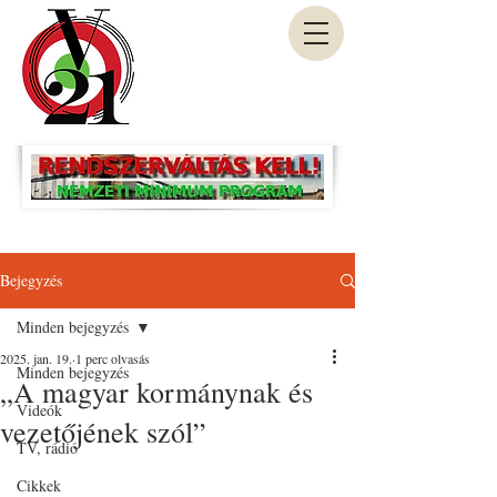
Bejegyzés
Minden bejegyzés
2025. jan. 19.
1 perc olvasás
Minden bejegyzés
„A magyar kormánynak és
Videók
vezetőjének szól”
TV, rádió
Cikkek