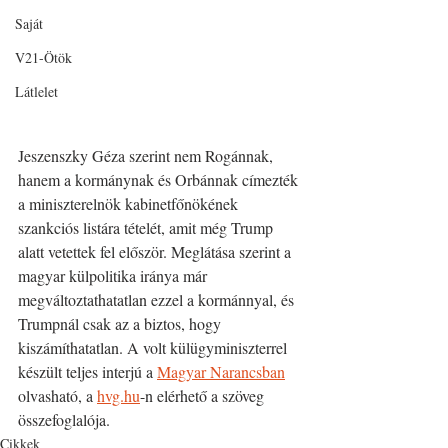
Saját
V21-Ötök
Látlelet
Jeszenszky Géza szerint nem Rogánnak, 
hanem a kormánynak és Orbánnak címezték 
a miniszterelnök kabinetfőnökének 
szankciós listára tételét, amit még Trump 
alatt vetettek fel először. Meglátása szerint a 
magyar külpolitika iránya már 
megváltoztathatatlan ezzel a kormánnyal, és 
Trumpnál csak az a biztos, hogy 
kiszámíthatatlan. A volt külügyminiszterrel 
készült teljes interjú a 
Magyar Narancsban
olvasható, a 
hvg.hu
-n elérhető a szöveg 
összefoglalója.
Cikkek