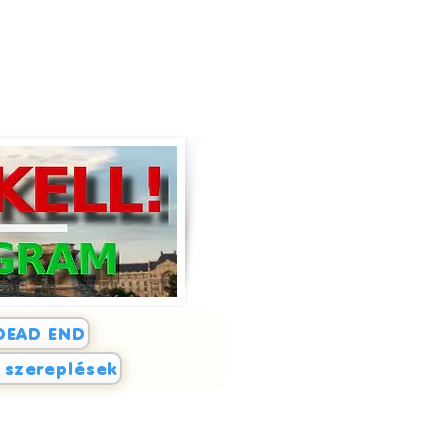
DEAD END
i szereplések