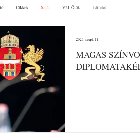
ió
Cikkek
Saját
V21-Ötök
Látlelet
2025. szept. 11.
MAGAS SZÍNV
DIPLOMATAKÉ