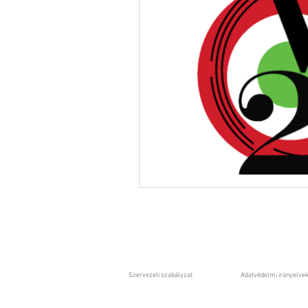
Szervezeti szabályzat
Adatvédelmi irányelve