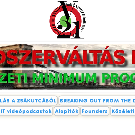
LÁS A ZSÁKUTCÁBÓL
BREAKING OUT FROM THE 
IT videópodcastok
Alapítók
Founders
Közélet